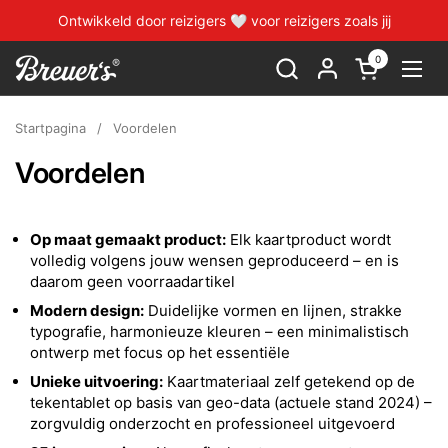
Naar de inhoud springen
Ontwikkeld door reizigers 🤍 voor reizigers zoals jij
0
Winkelwage
Menu
Startpagina
/
Voordelen
Voordelen
Op maat gemaakt product:
Elk kaartproduct wordt
volledig volgens jouw wensen geproduceerd – en is
daarom geen voorraadartikel
Modern design:
Duidelijke vormen en lijnen, strakke
typografie, harmonieuze kleuren – een minimalistisch
ontwerp met focus op het essentiële
Unieke uitvoering:
Kaartmateriaal zelf getekend op de
tekentablet op basis van geo-data (actuele stand 2024) –
zorgvuldig onderzocht en professioneel uitgevoerd