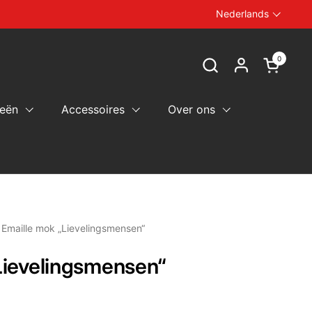
Nederlands
Taal
0
Winkelw
eën
Accessoires
Over ons
Emaille mok „Lievelingsmensen“
Lievelingsmensen“
ijs: