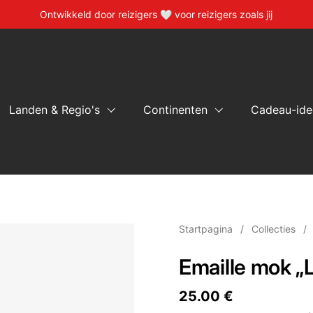
Ontwikkeld door reizigers 🤍 voor reizigers zoals jij
Landen & Regio's
Continenten
Cadeau-ide
Startpagina
/
Collecties
/
Emaille mok „
Prijs:
25.00 €
Reguliere pr