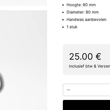
Hoogte: 80 mm
Diameter: 80 mm
Handwas aanbevolen
1 stuk
Reguliere prijs:
Prijs:
25.00 €
inclusief btw & Verze
Aantal