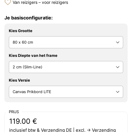
Van reizigers – voor reizigers
Je basisconfiguratie:
Kies Grootte
Kies Diepte van het frame
Kies Versie
PRIJS
Reguliere prijs:
Prijs:
119.00 €
inclusief btw & Verzending DE | excl.
→ Verzending