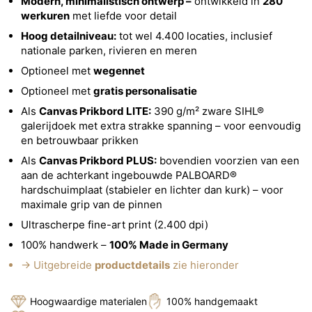
Modern, minimalistisch ontwerp –
ontwikkeld in
280
werkuren
met liefde voor detail
Hoog detailniveau:
tot wel 4.400 locaties, inclusief
nationale parken, rivieren en meren
Optioneel met
wegennet
Optioneel met
gratis personalisatie
Als
Canvas Prikbord LITE:
390 g/m² zware SIHL®
galerijdoek met extra strakke spanning – voor eenvoudig
en betrouwbaar prikken
Als
Canvas Prikbord PLUS:
bovendien voorzien van een
aan de achterkant ingebouwde PALBOARD®
hardschuimplaat (stabieler en lichter dan kurk) – voor
maximale grip van de pinnen
Ultrascherpe fine-art print (2.400 dpi)
100% handwerk –
100% Made in Germany
→ Uitgebreide
productdetails
zie hieronder
Hoogwaardige materialen
100% handgemaakt