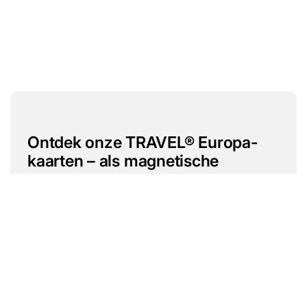
Ontdek onze TRAVEL® Europa-
kaarten – als magnetische
posters.
Naar 
BOVEN