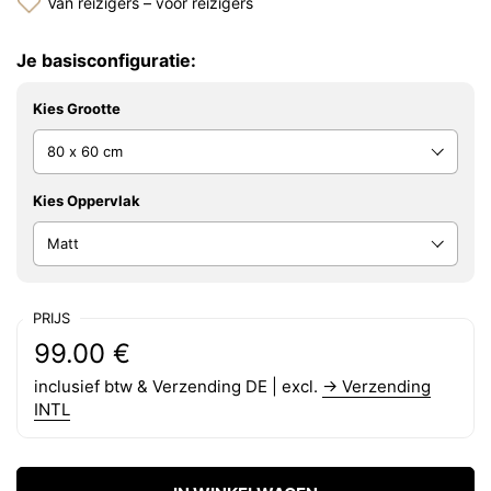
Van reizigers – voor reizigers
Je basisconfiguratie:
Kies Grootte
Kies Oppervlak
PRIJS
Reguliere prijs:
Prijs:
99.00 €
inclusief btw & Verzending DE | excl.
→ Verzending
INTL