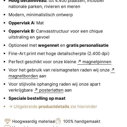
Hoog detailniveau:
tot 4.400 plaatsen, inclusief
nationale parken, rivieren en meren
Modern, minimalistisch ontwerp
Oppervlak A:
Mat
Oppervlak B:
Canvasstructuur voor een chique
uitstraling en gevoel
Optioneel met
wegennet
en
gratis personalisatie
Fine-Art print met hoge detailscherpte (2.400 dpi)
Perfect geschikt voor onze kleine
↗ magnetpinnen
Voor het gebruik van reismagneten raden wij onze
↗
magnetborden
aan
Voor stijlvolle ophanging raden wij onze apart
verkrijgbare
↗ posterlatten
aan
Speciale bestelling op maat
→ Uitgebreide
productdetails
zie hieronder
Hoogwaardig materiaal
100% handgemaakt