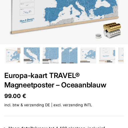
Europa-kaart TRAVEL®
Magneetposter – Oceaanblauw
Prijs:
99.00 €
Reguliere prijs:
incl. btw & verzending DE | excl.
verzending INTL