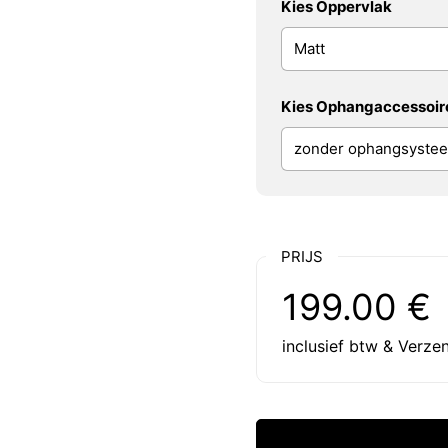
Kies Oppervlak
Kies Ophangaccessoir
PRIJS
Reguliere prijs:
Prijs:
199.00 €
inclusief btw & Verze