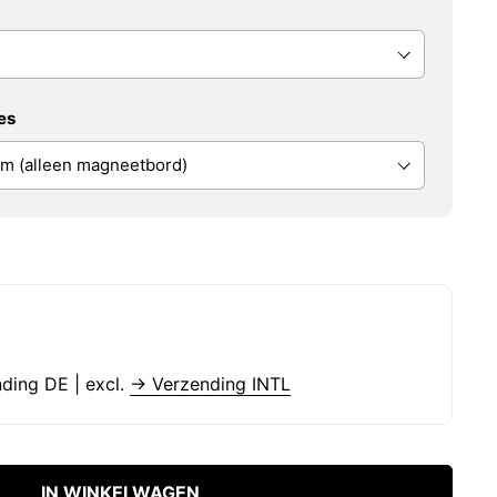
es
nding DE | excl.
→ Verzending INTL
IN WINKELWAGEN