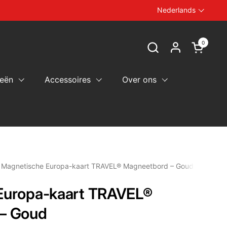
Nederlands
Taal
0
Winkelw
eën
Accessoires
Over ons
Magnetische Europa-kaart TRAVEL® Magneetbord – Goud
Europa-kaart TRAVEL®
– Goud