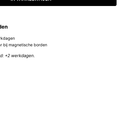
jden
erkdagen
aar bij magnetische borden
nd: +2 werkdagen.