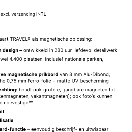
rijs:
 excl.
verzending INTL
aart TRAVEL® als magnetische oplossing:
h design –
ontwikkeld in 280 uur liefdevol detailwerk
wel 4.400 plaatsen, inclusief nationale parken,
ve magnetische prikbord
van 3 mm Alu-Dibond,
he 0,75 mm Ferro-folie + matte UV-bescherming
chting:
houdt ook grotere, gangbare magneten tot
eukenmagneten, vakantmagneten); ook foto’s kunnen
en bevestigd**
et
isatie
ard-functie
– eenvoudig beschrijf- en uitwisbaar