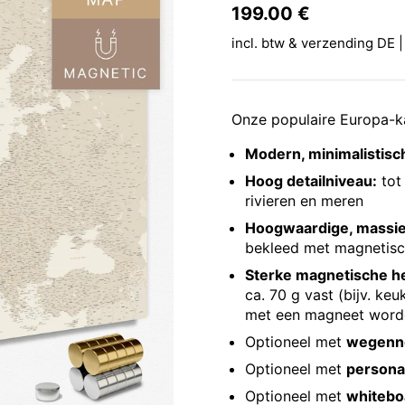
Prijs:
199.00 €
Reguliere p
incl. btw & verzending DE |
Onze populaire Europa-k
Modern, minimalistisc
Hoog detailniveau:
tot 
rivieren en meren
Hoogwaardige, massie
bekleed met magnetisc
Sterke magnetische he
ca. 70 g vast (bijv. k
met een magneet word
Optioneel met
wegenn
Optioneel met
personal
Optioneel met
whitebo