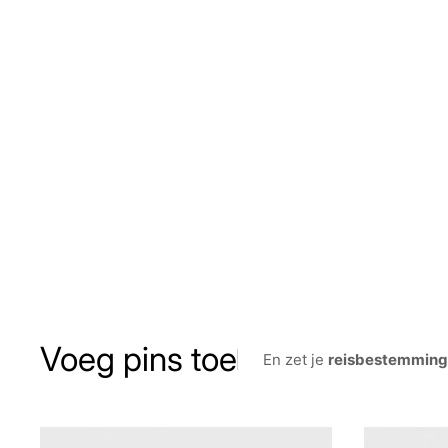
Voeg pins toe
En zet je
reisbestemmin