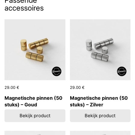
Passende
accessoires
Prijs:
29.00 €
Reguliere prijs:
Prijs:
29.00 €
Reguliere prijs:
Magnetische pinnen (50
Magnetische pinnen (50
stuks) – Goud
stuks) – Zilver
Bekijk product
Bekijk product