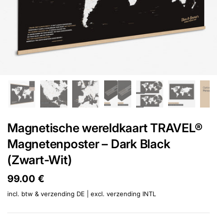
Magnetische wereldkaart TRAVEL®
Magnetenposter – Dark Black
(Zwart-Wit)
Prijs:
99.00 €
Reguliere prijs:
incl. btw & verzending DE | excl.
verzending INTL