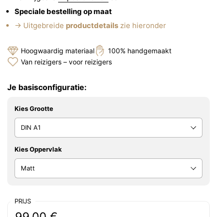
Speciale bestelling op maat
→ Uitgebreide
productdetails
zie hieronder
Hoogwaardig materiaal
100% handgemaakt
Van reizigers – voor reizigers
Je basisconfiguratie:
Kies Grootte
Kies Oppervlak
PRIJS
Reguliere prijs:
Prijs:
99.00 €