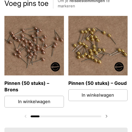
Om je
reisbestemmingen
te
Voeg pins toe
markeren
Pinnen (50 stuks) –
Pinnen (50 stuks) – Goud
Brons
In winkelwagen
In winkelwagen
Vorige dia
Volgende di