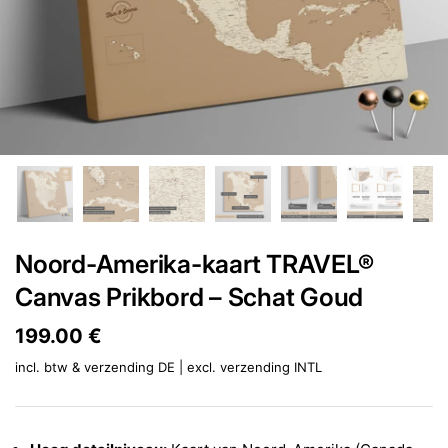
Noord-Amerika-kaart TRAVEL®
Canvas Prikbord – Schat Goud
Prijs:
199.00 €
Reguliere prijs:
incl. btw & verzending DE | excl.
verzending INTL