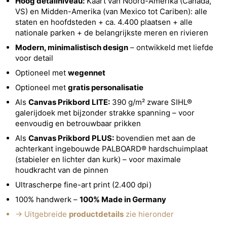
Hoog detailniveau:
Kaart van Noord-Amerika (Canada,
VS) en Midden-Amerika (van Mexico tot Cariben): alle
staten en hoofdsteden + ca. 4.400 plaatsen + alle
nationale parken + de belangrijkste meren en rivieren
Modern, minimalistisch design
– ontwikkeld met liefde
voor detail
Optioneel met
wegennet
Optioneel met
gratis personalisatie
Als
Canvas Prikbord LITE:
390 g/m² zware SIHL®
galerijdoek met bijzonder strakke spanning – voor
eenvoudig en betrouwbaar prikken
Als
Canvas Prikbord PLUS:
bovendien met aan de
achterkant ingebouwde PALBOARD® hardschuimplaat
(stabieler en lichter dan kurk) – voor maximale
houdkracht van de pinnen
Ultrascherpe fine-art print (2.400 dpi)
100% handwerk –
100% Made in Germany
→ Uitgebreide
productdetails
zie hieronder