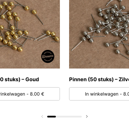
0 stuks) – Goud
Pinnen (50 stuks) – Zilv
winkelwagen
- 8.00 €
In winkelwagen
- 8.
Vorige dia
Volgende dia