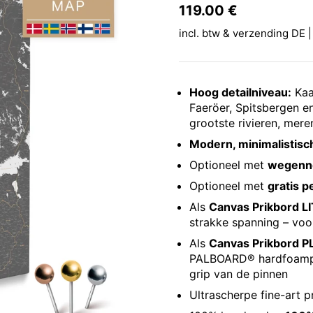
Prijs:
119.00 €
Reguliere p
incl. btw & verzending DE |
Hoog detailniveau:
Kaa
Faeröer, Spitsbergen e
grootste rivieren, mere
Modern, minimalistisc
Optioneel met
wegenn
Optioneel met
gratis p
Als
Canvas Prikbord LI
strakke spanning – vo
Als
Canvas Prikbord P
PALBOARD® hardfoam
grip van de pinnen
Ultrascherpe fine-art p