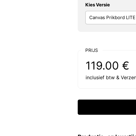
Kies Versie
PRIJS
Reguliere prijs:
Prijs:
119.00 €
inclusief btw & Verze