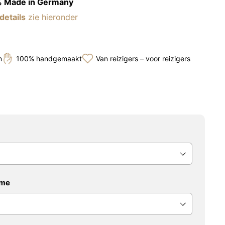
 Made in Germany
details
zie hieronder
n
100% handgemaakt
Van reizigers – voor reizigers
ame