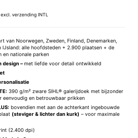
rijs:
 excl.
verzending INTL
rt van Noorwegen, Zweden, Finland, Denemarken,
n IJsland: alle hoofdsteden + 2.900 plaatsen + de
n en nationale parken
h design –
met liefde voor detail ontwikkeld
et
ersonalisatie
TE:
390 g/m² zware SIHL® galerijdoek met bijzonder
or eenvoudig en betrouwbaar prikken
LUS:
bovendien met aan de achterkant ingebouwde
plaat
(steviger & lichter dan kurk)
– voor maximale
rint (2.400 dpi)