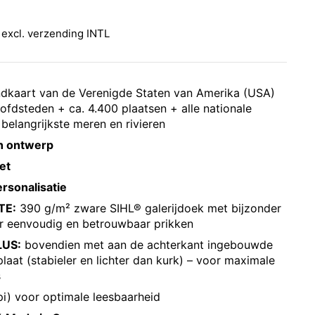
rijs:
 excl.
verzending INTL
dkaart van de Verenigde Staten van Amerika (USA)
ofdsteden + ca. 4.400 plaatsen + alle nationale
belangrijkste meren en rivieren
ch ontwerp
et
ersonalisatie
TE:
390 g/m² zware SIHL® galerijdoek met bijzonder
or eenvoudig en betrouwbaar prikken
LUS:
bovendien met aan de achterkant ingebouwde
t (stabieler en lichter dan kurk) – voor maximale
s
pi) voor optimale leesbaarheid