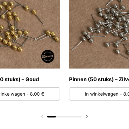
0 stuks) – Goud
Pinnen (50 stuks) – Zilv
winkelwagen
- 8.00 €
In winkelwagen
- 8.
Vorige dia
Volgende dia