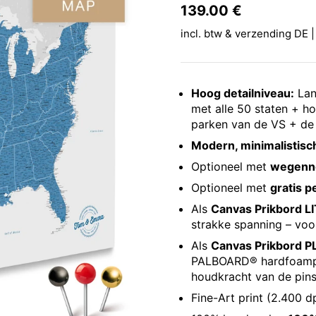
Prijs:
139.00 €
Reguliere p
incl. btw & verzending DE |
Hoog detailniveau:
Lan
met alle 50 staten + ho
parken van de VS + de 
Modern, minimalistis
Optioneel met
wegenn
Optioneel met
gratis p
Als
Canvas Prikbord LI
strakke spanning – vo
Als
Canvas Prikbord P
PALBOARD® hardfoamplaa
houdkracht van de pin
Fine-Art print (2.400 d