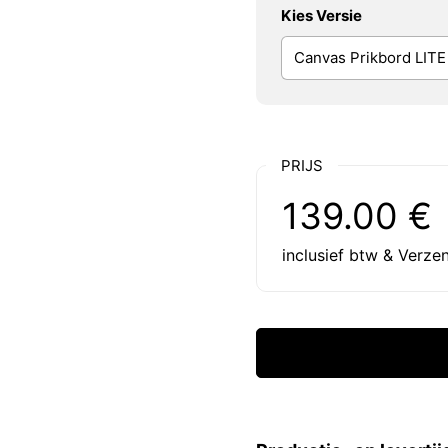
Kies Versie
PRIJS
Reguliere prijs:
Prijs:
139.00 €
inclusief btw & Verze