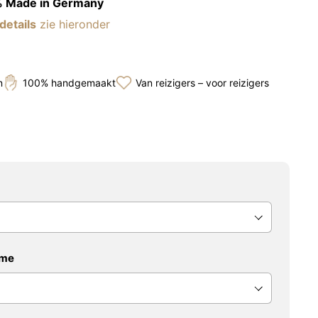
 Made in Germany
details
zie hieronder
n
100% handgemaakt
Van reizigers – voor reizigers
ame