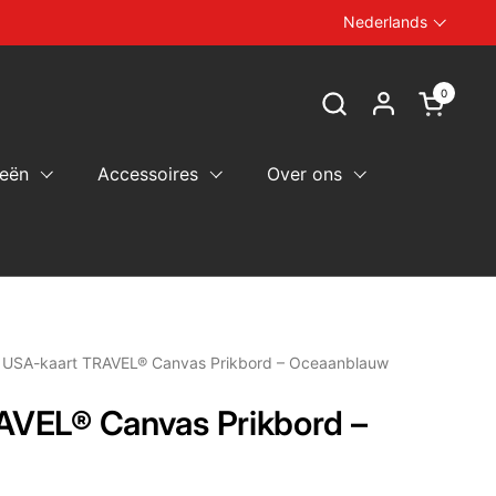
Nederlands
Taal
0
Winkelw
eën
Accessoires
Over ons
USA-kaart TRAVEL® Canvas Prikbord – Oceaanblauw
AVEL® Canvas Prikbord –