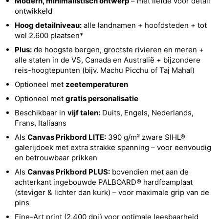
Modern, minimalistisch ontwerp
– met liefde voor detail
ontwikkeld
Hoog detailniveau:
alle landnamen + hoofdsteden + tot
wel 2.600 plaatsen*
Plus:
de hoogste bergen, grootste rivieren en meren +
alle staten in de VS, Canada en Australië + bijzondere
reis-hoogtepunten (bijv. Machu Picchu of Taj Mahal)
Optioneel met
zeetemperaturen
Optioneel met
gratis personalisatie
Beschikbaar in
vijf talen:
Duits, Engels, Nederlands,
Frans, Italiaans
Als
Canvas Prikbord LITE:
390 g/m² zware SIHL®
galerijdoek met extra strakke spanning – voor eenvoudig
en betrouwbaar prikken
Als
Canvas Prikbord PLUS:
bovendien met aan de
achterkant ingebouwde PALBOARD® hardfoamplaat
(steviger & lichter dan kurk) – voor maximale grip van de
pins
Fine-Art print (2.400 dpi) voor optimale leesbaarheid