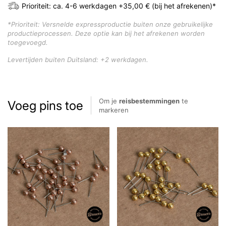
Prioriteit: ca. 4-6 werkdagen +35,00 € (bij het afrekenen)*
*Prioriteit: Versnelde expressproductie buiten onze gebruikelijke
productieprocessen. Deze optie kan bij het afrekenen worden
toegevoegd.
Levertijden buiten Duitsland: +2 werkdagen.
Om je
reisbestemmingen
te
Voeg pins toe
markeren