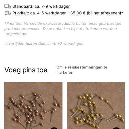
Standaard: ca. 7-9 werkdagen
Prioriteit: ca. 4-6 werkdagen +35,00 € (bij het afrekenen)*
*Prioriteit: Versnelde expressproductie buiten onze gebruikelijke
productieprocessen. Deze optie kan bij het afrekenen worden
toegevoegd.
Levertijden buiten Duitsland: +2 werkdagen.
Om je
reisbestemmingen
te
Voeg pins toe
markeren