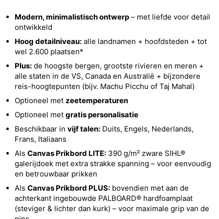
Modern, minimalistisch ontwerp
– met liefde voor detail
ontwikkeld
Hoog detailniveau:
alle landnamen + hoofdsteden + tot
wel 2.600 plaatsen*
Plus:
de hoogste bergen, grootste rivieren en meren +
alle staten in de VS, Canada en Australië + bijzondere
reis-hoogtepunten (bijv. Machu Picchu of Taj Mahal)
Optioneel met
zeetemperaturen
Optioneel met
gratis personalisatie
Beschikbaar in
vijf talen:
Duits, Engels, Nederlands,
Frans, Italiaans
Als
Canvas Prikbord LITE:
390 g/m² zware SIHL®
galerijdoek met extra strakke spanning – voor eenvoudig
en betrouwbaar prikken
Als
Canvas Prikbord PLUS:
bovendien met aan de
achterkant ingebouwde PALBOARD® hardfoamplaat
(steviger & lichter dan kurk) – voor maximale grip van de
pins