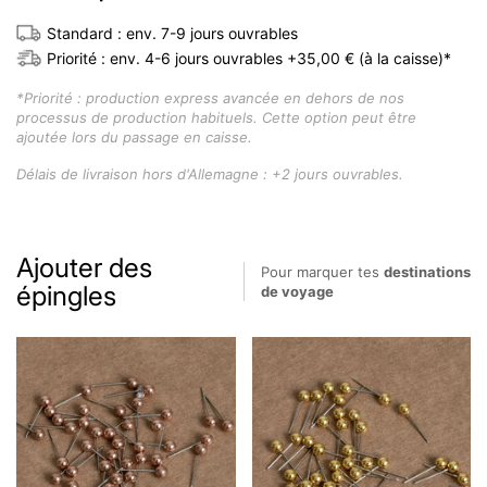
Standard : env. 7-9 jours ouvrables
Priorité : env. 4-6 jours ouvrables +35,00 € (à la caisse)*
*Priorité : production express avancée en dehors de nos
processus de production habituels. Cette option peut être
ajoutée lors du passage en caisse.
Délais de livraison hors d'Allemagne : +2 jours ouvrables.
Ajouter des
Pour marquer tes
destinations
épingles
de voyage