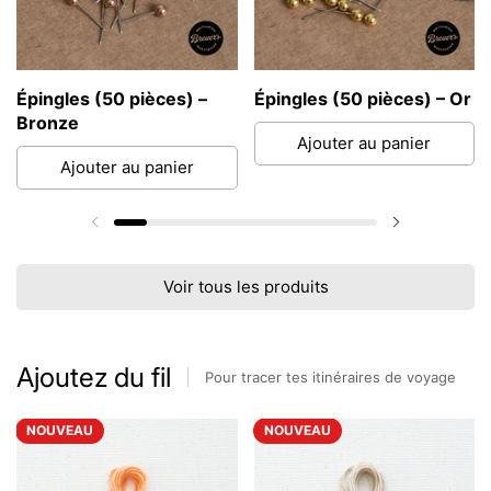
Épingles (50 pièces) –
Épingles (50 pièces) – Or
Bronze
Ajouter au panier
Ajouter au panier
Diapositive précédente
Diapositive
Voir tous les produits
Ajoutez du fil
Pour tracer tes itinéraires de voyage
NOUVEAU
NOUVEAU