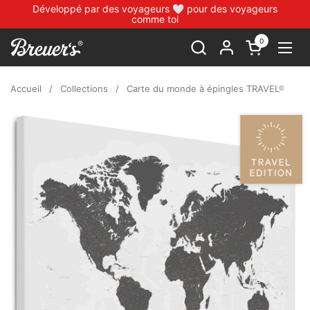
Passer au contenu
Développé par des voyageurs 🤍 pour des voyageurs
comme toi
0
Ouvrir le pan
Ouvr
Accueil
/
Collections
/
Carte du monde à épingles TRAVEL® – Gris 