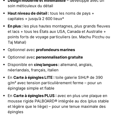
Design moderne et minimaliste
– développé avec un
soin méticuleux du détail
Haut niveau de détail :
tous les noms de pays +
capitales + jusqu’à 2 600 lieux*
En plus :
les plus hautes montagnes, plus grands fleuves
et lacs + tous les États aux USA, Canada et Australie +
points forts de voyage particuliers (ex. Machu Picchu ou
Taj Mahal)
Optionnel avec
profondeurs marines
Optionnel avec
personnalisation gratuite
Disponible en
cinq langues :
allemand, anglais,
néerlandais, français, italien
En
Carte à épingles LITE :
toile galerie SIHL® de 390
g/m² avec tension particulièrement ferme – pour un
épinglage simple et fiable
En
Carte à épingles PLUS :
avec en plus une plaque en
mousse rigide PALBOARD® intégrée au dos (plus stable
et légère que le liège) – pour une tenue maximale des
épingles