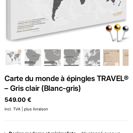
Carte du monde à épingles TRAVEL®
– Gris clair (Blanc-gris)
Prix:
549.00 €
Prix régulier:
incl. TVA | plus
livraison